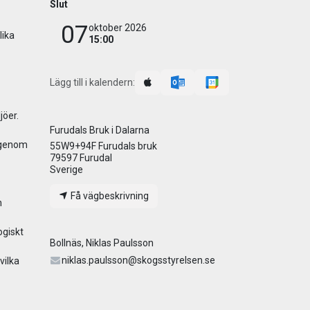
Slut
07
oktober 2026
lika
15:00
Lägg till i kalendern:
jöer.
Furudals Bruk i Dalarna
n genom
55W9+94F Furudals bruk
79597 Furudal
Sverige
der.
Få vägbeskrivning
n
ogiskt
Bollnäs, Niklas Paulsson
niklas.paulsson@skogsstyrelsen.se
vilka