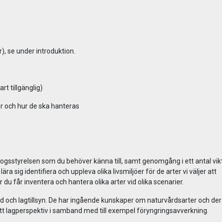
), se under introduktion.
t tillgänglig)
er och hur de ska hanteras
 Skogsstyrelsen som du behöver känna till, samt genomgång i ett antal vik
a sig identifiera och uppleva olika livsmiljöer för de arter vi väljer att
du får inventera och hantera olika arter vid olika scenarier.
d och lagtillsyn. De har ingående kunskaper om naturvårdsarter och de
ett lagperspektiv i samband med till exempel föryngringsavverkning.