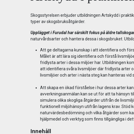
Skogsstyrelsen erbjuder utbildningen Artskydd i praktiken
typer av skogsbruksåtgärder.
Upplägget i Furudal har särskilt fokus på äldre tallskoga
naturvårdsarter och hantera dessa i skogsbruket. Utbild
Att ge deltagarna kunskap i att identifiera och förs
Målet är att lära sig identifiera och förstå livsmil
fridlysta arter i dessa miljöer har. Utbildningen
att identifiera svåra livsmiljöer där fridlysta arte
livsmiljöer och arter i näs
Att skapa en ökad förståelse i hur dessa arter kan
avverkningsanmälan kan se ut för att ta hänsyn till
simulera olika skogliga åtgärder utifrån de livsm
funktionell miljöhänsyn utifrån lagens krav. Stöd 
naturvärdesbedömning och vilka åtgärder som ka
hjälpmedel och verktyg som finns tillgängliga i det
Innehåll