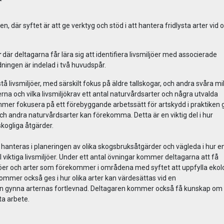
, där syftet är att ge verktyg och stöd i att hantera fridlysta arter vid o
r
där deltagarna får lära sig att identifiera livsmiljöer med associerade
ningen är indelad i två huvudspår.
tå livsmiljöer, med särskilt fokus på äldre tallskogar, och andra svåra mil
jöerna och vilka livsmiljökrav ett antal naturvårdsarter och några utvalda
 kommer fokusera på ett förebyggande arbetssätt för artskydd i praktike
r och andra naturvårdsarter kan förekomma. Detta är en viktig del i hur
ta steg kan hanteras vid skogliga åtgär
 hanteras i planeringen av olika skogsbruksåtgärder och vägleda i hur e
 viktiga livsmiljöer. Under ett antal övningar kommer deltagarna att få
iljöer och arter som förekommer i områdena med syftet att uppfylla ekol
kommer också ges i hur olika arter kan värdesättas vid en
n gynna arternas fortlevnad. Deltagaren kommer också få kunskap om 
ta arbete.