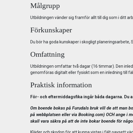
Målgrupp
Utbildningen vänder sig framför allt till dig som i ditt 
Förkunskaper
Du bör ha goda kunskaper i skogligt planeringsarbete, 
Omfattning
Utbildningen omfattar två dagar (16 timmar). Den inle
genomföras digitalt eller fysiskt som en inledning till fä
Praktisk information
För- och eftermiddagsfika ingår båda dagarna. Du an
Om boende bokas på Furudals bruk vill de att man b
på webbplatsen eller via Booking.com) OCH ange i me
skall vara säkra på att de inte bokar boende för någ
Kläder och skodon för att kunna vistas i fält oavsett väd