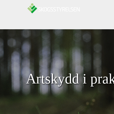
Hoppa till innehåll
Artskydd i pra