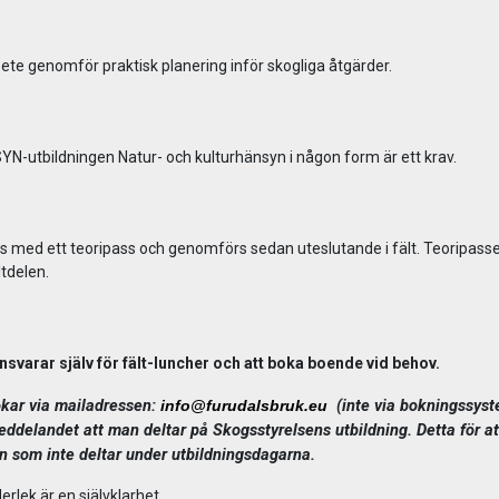
arbete genomför praktisk planering inför skogliga åtgärder.
SYN-utbildningen Natur- och kulturhänsyn i någon form är ett krav.
ds med ett teoripass och genomförs sedan uteslutande i fält. Teoripass
ltdelen.
svarar själv för fält-luncher och att boka boende vid behov.
okar via mailadressen:
(inte via bokningssys
info@furudalsbruk.eu
ddelandet att man deltar på Skogsstyrelsens utbildning. Detta för at
on som inte deltar under utbildningsdagarna.
erlek är en självklarhet.