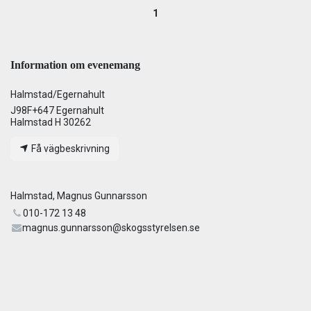
1
Information om evenemang
Halmstad/Egernahult
J98F+647 Egernahult
Halmstad H 30262
Få vägbeskrivning
Halmstad, Magnus Gunnarsson
010-172 13 48
magnus.gunnarsson@skogsstyrelsen.se