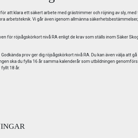
ör att klara ett säkert arbete med grästrimmer och röjning av sly, med
 bra arbetsteknik. Vi går även igenom allmänna säkerhetsbestämmelser
ven för röjsågskörkort nivå RA enligt de krav som ställs inom Säker Skog
v. Godkända prov ger dig röjsågskörkort nivå RA. Du kan även välja att gå
ldningen ska du fylla 16 år samma kalenderår som utbildningen genomförs
yllt 18 år.
NINGAR