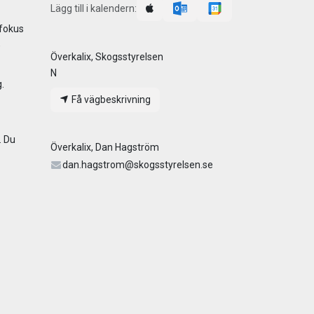
Lägg till i kalendern:
 fokus
,
Överkalix, Skogsstyrelsen
N
.
Få vägbeskrivning
. Du
Överkalix, Dan Hagström
dan.hagstrom@skogsstyrelsen.se