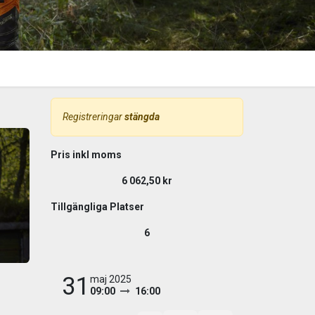
Registreringar
stängda
Pris inkl moms
6 062,50
kr
Tillgängliga Platser
6
31
maj 2025
09:00
16:00