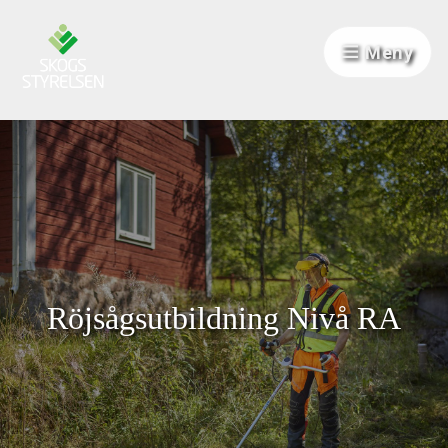
Hoppa till innehåll
Meny
Röjsågsutbildning Nivå RA