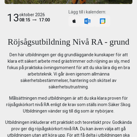
Lägg till i kalendern:
13
oktober 2026
08:15
17:00
Röjsågsutbildning Nivå RA - grund
Den här utbildningen ger dig grundläggande kunskaper för att
klara ett säkert arbete med grästrimmer och röjning av sly, med
fokus på praktiska övningsmoment för att du ska lära dig en bra
arbetsteknik. Vi går även igenom allmänna
säkerhetsbestämmelser, hantering och skötsel av
säkerhetsutrustning.
Målsättningen med utbildningen är att du ska klara proven för
röjsågskörkort nivå RA enligt de krav som ställs inom Säker Skog.
Utbildningen vänder sig till dig som är nybörjare.
Utbildningen inkluderar ett praktiskt och teoretiskt prov. Godkända
prov ger dig röjsågskörkort nivå RA. Du kan även välja att gå
utbildningen utan att köra upp. För att få delta i utbildningen ska