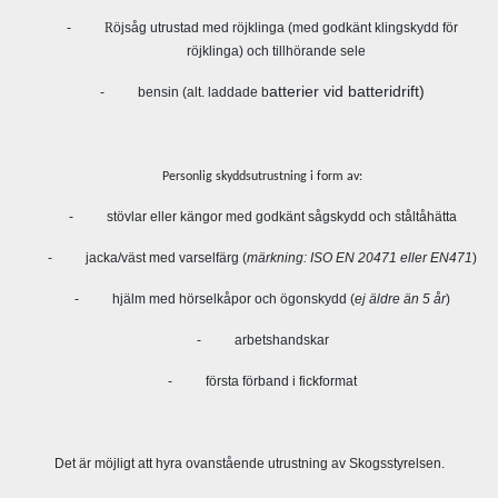
-
R
öjsåg utrustad med röjklinga (med godkänt klingskydd för
röjklinga) och tillhörande sele
atterier vid batteridrift)
-
bensin
(alt. laddade b
Personlig skyddsutrustning i form av:
-
stövlar eller kängor med godkänt sågskydd och ståltåhätta
-
jacka/väst med varselfärg (
märkning: ISO EN 20471 eller EN471
)
-
hjälm med hörselkåpor och ögonskydd (
ej äldre än 5 år
)
-
arbetshandskar
-
första förband i fickformat
Det är möjligt att hyra ovanstående utrustning av Skogsstyrelsen.