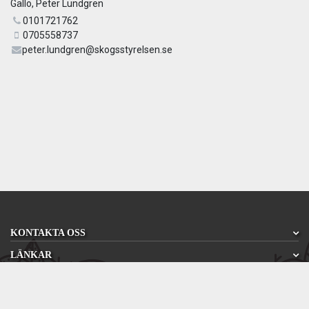
Gällö, Peter Lundgren
0101721762
0705558737
peter.lundgren@skogsstyrelsen.se
KONTAKTA OSS
LÄNKAR
SOCIALA MEDIER