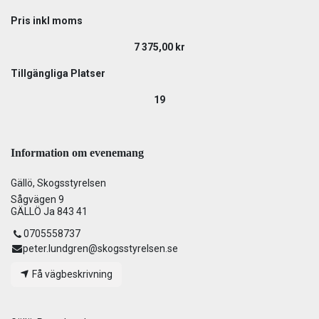
Pris inkl moms
7 375,00
kr
Tillgängliga Platser
19
Information om evenemang
Gällö, Skogsstyrelsen
Sågvägen 9
GÄLLÖ Ja 843 41
0705558737
peter.lundgren@skogsstyrelsen.se
Få vägbeskrivning