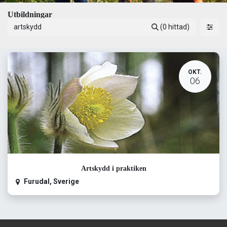
Utbildningar
(0 hittad)
OKT.
06
Artskydd i praktiken
Furudal
,
Sverige