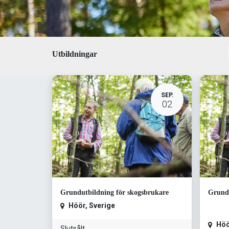
Utbildningar
SEP.
02
Grundutbildning för skogsbrukare
Grundu
Höör
,
Sverige
Höö
Slutsålt