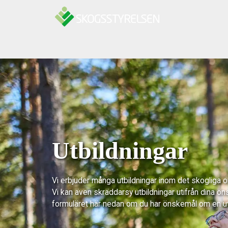
Hoppa till innehåll
Utbildningar
Vi erbjuder många utbildningar inom det skogliga 
Vi kan även skräddarsy utbildningar utifrån dina ön
formuläret här nedan om du har önskemål om en u