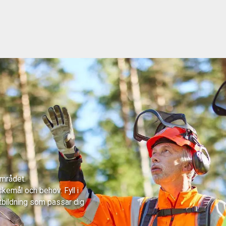
området.
skemål och behov. Fyll i
tbildning som passar dig