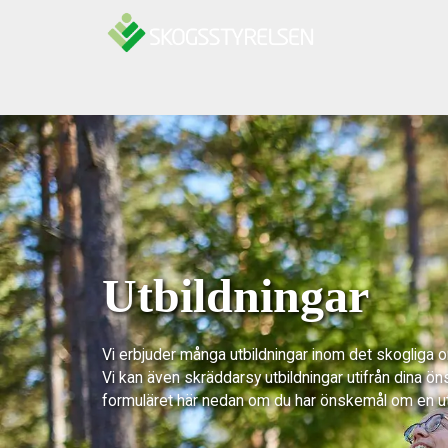
Hoppa till innehåll
Utbildningar
Vi erbjuder många utbildningar inom det skogliga 
Vi kan även skräddarsy utbildningar utifrån dina ön
formuläret här nedan om du har önskemål om en u