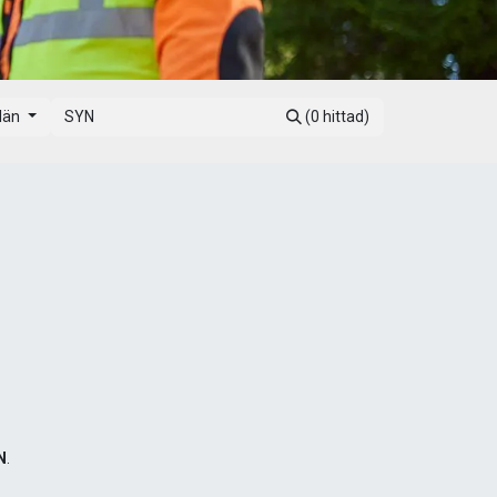
 län
(0 hittad)
N
.