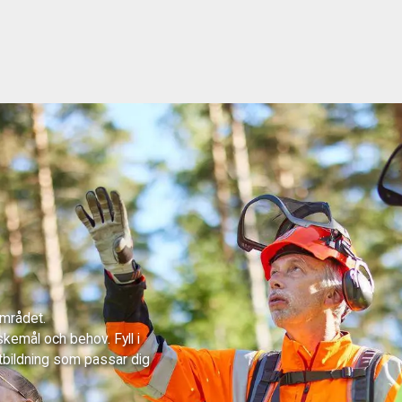
området.
skemål och behov. Fyll i
tbildning som passar dig