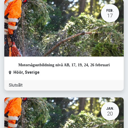
FEB.
17
Motorsågsutbildning nivå AB, 17, 19, 24, 26 februari
Höör
,
Sverige
Slutsålt
JAN.
20