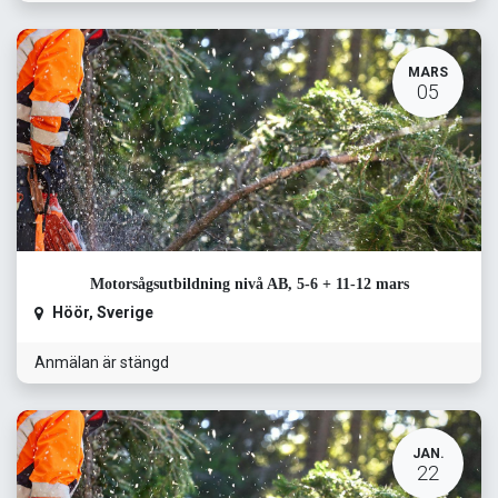
MARS
05
Motorsågsutbildning nivå AB, 5-6 + 11-12 mars
Höör
,
Sverige
Anmälan är stängd
JAN.
22