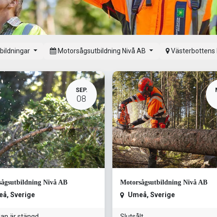
tbildningar
Motorsågsutbildning Nivå AB
Västerbottens
SEP.
08
ågsutbildning Nivå AB
Motorsågsutbildning Nivå AB
eå
,
Sverige
Umeå
,
Sverige
an är stängd
Slutsålt