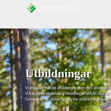
Hoppa till innehåll
Utbildningar
Vi erbjuder många utbildningar inom det skogliga 
Vi kan även skräddarsy utbildningar utifrån dina ön
formuläret här nedan om du har önskemål om en u