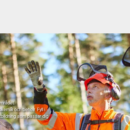
området.
skemål och behov. Fyll i
tbildning som passar dig