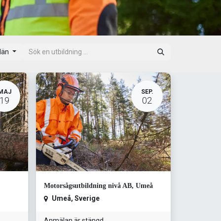
 län
MAJ
SEP.
19
02
Motorsågsutbildning nivå AB, Umeå
Umeå
,
Sverige
Anmälan är stängd