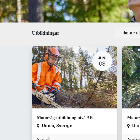
Utbildningar
Tidigare u
JUNI
08
Motorsågsutbildning nivå AB
Motors
Umeå
,
Sverige
Um
Slutsålt
Anmäl