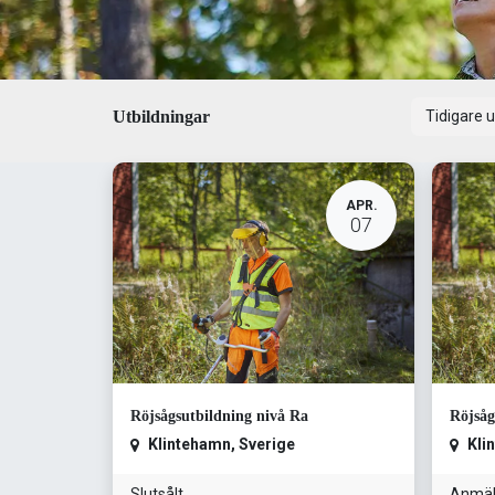
Utbildningar
Tidigare 
APR.
07
Röjsågsutbildning nivå Ra
Röjsåg
Klintehamn
,
Sverige
Kli
Slutsålt
Anmäl