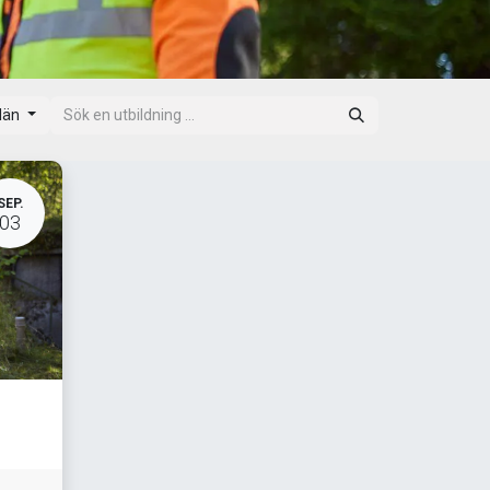
 län
SEP.
03