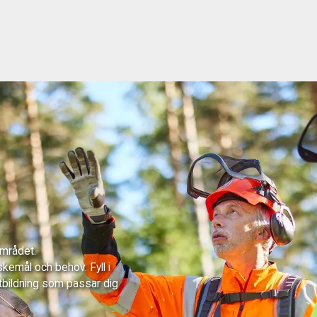
området.
skemål och behov. Fyll i
tbildning som passar dig