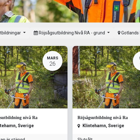
utbildningar
Röjsågsutbildning Nivå RA - grund
Gotlands
MARS
26
sutbildning nivå Ra
Röjsågsutbildning nivå Ra
ntehamn
,
Sverige
Klintehamn
,
Sverige
an är stängd
Slutsålt