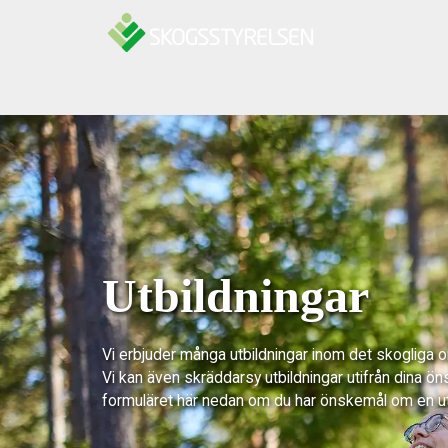
Hoppa till innehåll
Utbildningar
Vi erbjuder många utbildningar inom det skogliga 
Vi kan även skräddarsy utbildningar utifrån dina ön
formuläret här nedan om du har önskemål om en u