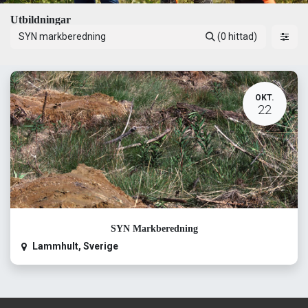
Utbildningar
(0 hittad)
OKT.
22
SYN Markberedning
Lammhult
,
Sverige