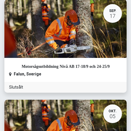
SEP.
17
Motorsågsutbildning Nivå AB 17-18/9 och 24-25/9
Falun
,
Sverige
Slutsålt
OKT.
05