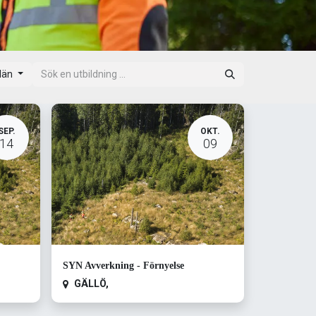
län
SEP.
OKT.
14
09
SYN Avverkning - Förnyelse
GÄLLÖ
,