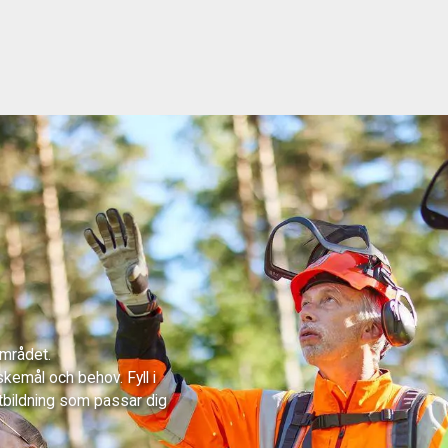
området.
skemål och behov. Fyll i
tbildning som passar dig