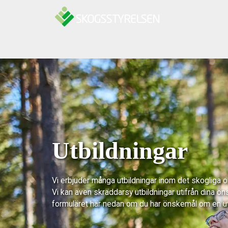
Hoppa till innehåll
Utbildningar
Vi erbjuder många utbildningar inom det skogliga 
Vi kan även skräddarsy utbildningar utifrån dina ön
formuläret här nedan om du har önskemål om en u