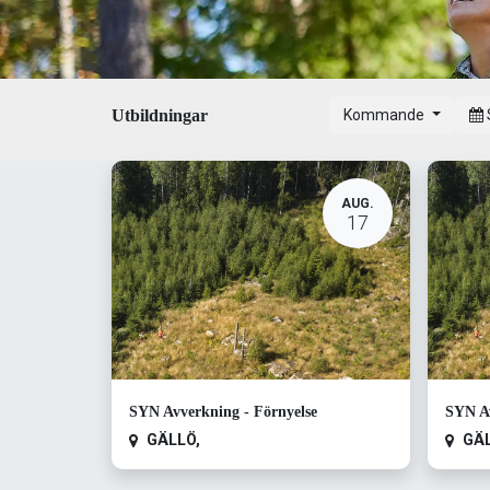
Utbildningar
Kommande
AUG.
17
SYN Avverkning - Förnyelse
SYN Av
GÄLLÖ
,
GÄ