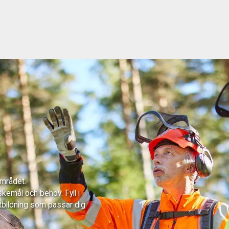
området.
skemål och behov. Fyll i
tbildning som passar dig