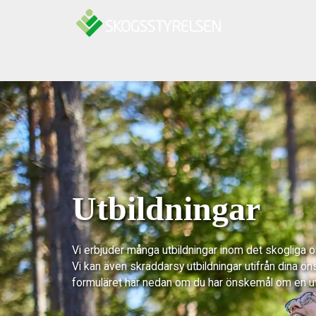
Hoppa till innehåll
Utbildningar
Vi erbjuder många utbildningar inom det skogliga 
Vi kan även skräddarsy utbildningar utifrån dina ön
formuläret här nedan om du har önskemål om en u