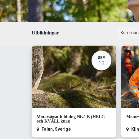
Utbildningar
Komman
SEP.
13
Motorsågsutbildning Nivå B (HELG
Motors
och KVÄLL kurs)
Falun
,
Sverige
Kli