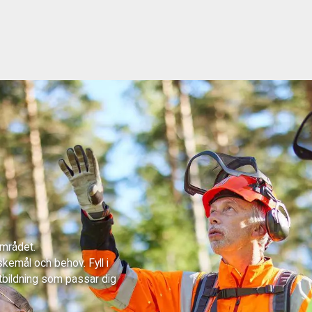
området.
skemål och behov. Fyll i
tbildning som passar dig