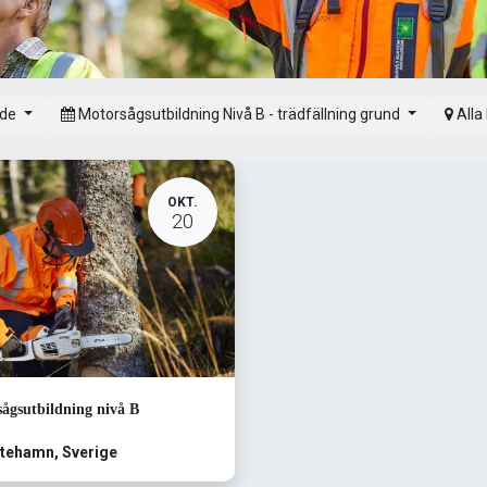
de
Motorsågsutbildning Nivå B - trädfällning grund
Alla
OKT.
20
ågsutbildning nivå B
ntehamn
,
Sverige