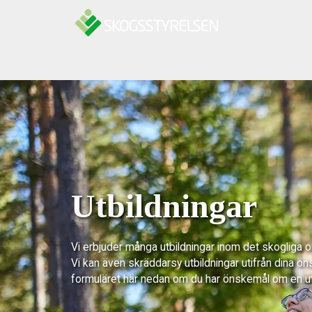
Hoppa till innehåll
Utbildningar
Vi erbjuder många utbildningar inom det skogliga 
Vi kan även skräddarsy utbildningar utifrån dina ön
formuläret här nedan om du har önskemål om en u