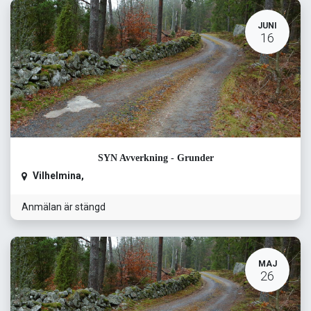
JUNI
16
SYN Avverkning - Grunder
Vilhelmina
,
Anmälan är stängd
MAJ
26