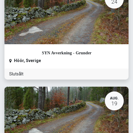
24
SYN Avverkning - Grunder
Höör
,
Sverige
Slutsålt
AUG.
19