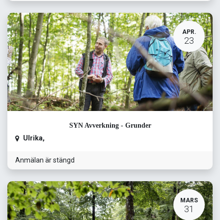
APR.
23
SYN Avverkning - Grunder
Ulrika
,
Anmälan är stängd
MARS
31