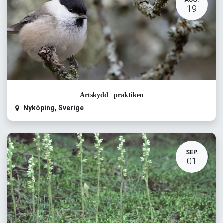
AUG.
19
Artskydd i praktiken
Nyköping
,
Sverige
SEP.
01