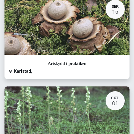
SEP.
15
Artskydd i praktiken
Karlstad
,
OKT.
01