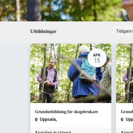
Utbildningar
Tidigare
APR.
15
Grundutbildning för skogsbrukare
Grundu
Uppsala
,
Upp
Anmälan är stängd
Anmäl