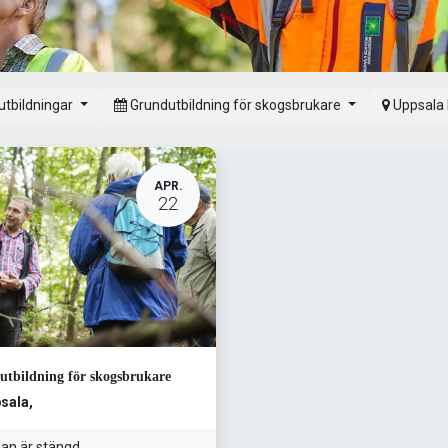
 utbildningar
Grundutbildning för skogsbrukare
Uppsala 
APR.
22
tbildning för skogsbrukare
sala
,
an är stängd