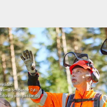
området.
skemål och behov. Fyll i
tbildning som passar dig