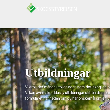
Hoppa till innehåll
Utbildningar
Vi erbjuder många utbildningar inom det skogliga 
Vi kan även skräddarsy utbildningar utifrån dina ön
formuläret här nedan om du har önskemål om en u