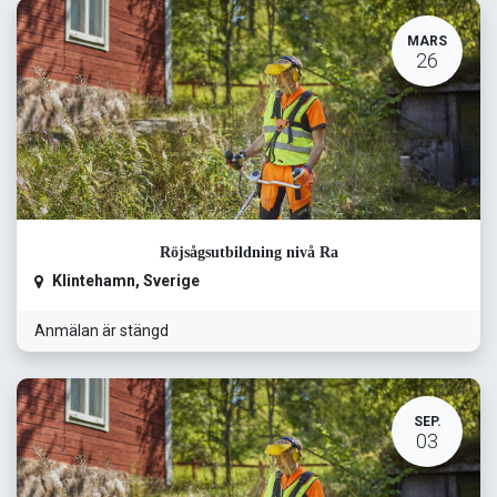
MARS
26
Röjsågsutbildning nivå Ra
Klintehamn
,
Sverige
Anmälan är stängd
SEP.
03