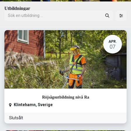
Utbildningar
APR.
07
Röjsågsutbildning nivå Ra
Klintehamn
,
Sverige
Slutsålt