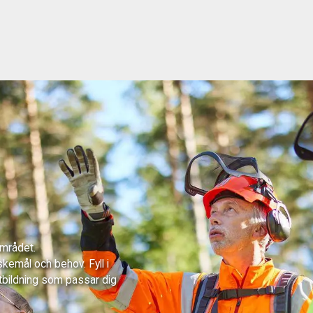
området.
skemål och behov. Fyll i
tbildning som passar dig