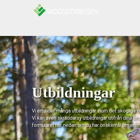
Hoppa till innehåll
Utbildningar
Vi erbjuder många utbildningar inom det skogliga 
Vi kan även skräddarsy utbildningar utifrån dina ön
formuläret här nedan om du har önskemål om en u