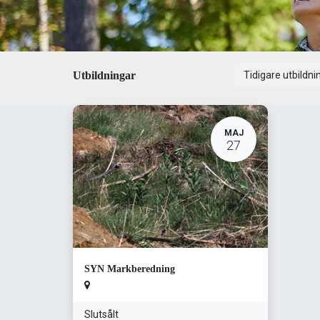
Utbildningar
Tidigare utbildn
MAJ
27
SYN Markberedning
Slutsålt