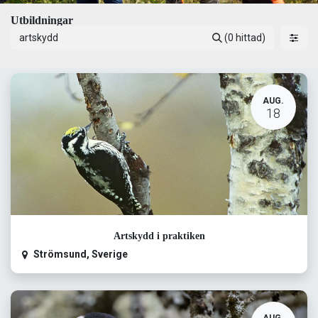
Utbildningar
(0 hittad)
AUG.
18
Artskydd i praktiken
Strömsund
,
Sverige