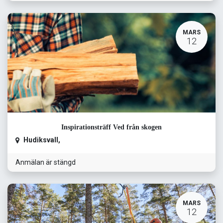
MARS
12
Inspirationsträff Ved från skogen
Hudiksvall
,
Anmälan är stängd
MARS
12