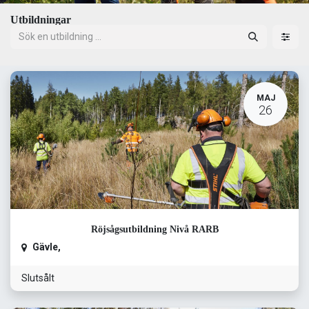
Utbildningar
MAJ
26
Röjsågsutbildning Nivå RARB
Gävle
,
Slutsålt