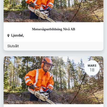
Motorsågsutbildning Nivå AB
Ljusdal
,
Slutsålt
MARS
18