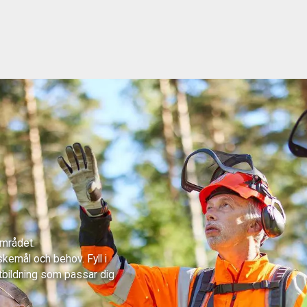
området.
skemål och behov. Fyll i
tbildning som passar dig