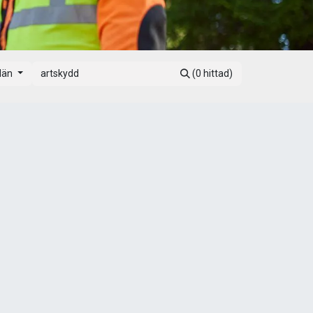
län
(0 hittad)