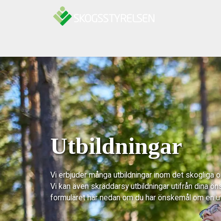
Hoppa till innehåll
Utbildningar
Vi erbjuder många utbildningar inom det skogliga 
Vi kan även skräddarsy utbildningar utifrån dina ön
formuläret här nedan om du har önskemål om en u