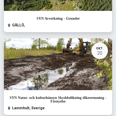
SYN Avverkning - Grunder
GÄLLÖ
,
OKT.
20
SYN Natur- och kulturhänsyn Skyddsdikning dikesrensning -
Förnyelse
Lammhult
,
Sverige