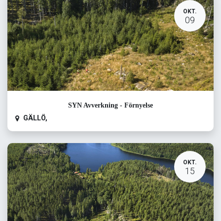
OKT.
09
SYN Avverkning - Förnyelse
GÄLLÖ
,
OKT.
15