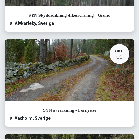
SYN Skyddsdikning dikesrensning - Grund
Älvkarleby
,
Sverige
OKT.
06
SYN avverkning - Förnyelse
Vaxholm
,
Sverige