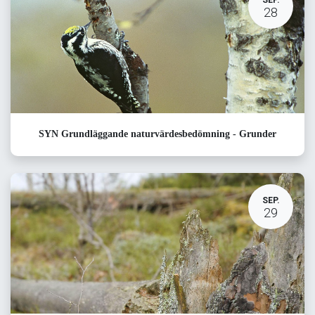
SEP.
28
SYN Grundläggande naturvärdesbedömning - Grunder
SEP.
29