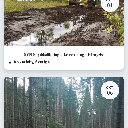
OKT.
01
SYN Skyddsdikning dikesrensning - Förnyelse
Älvkarleby
,
Sverige
OKT.
06