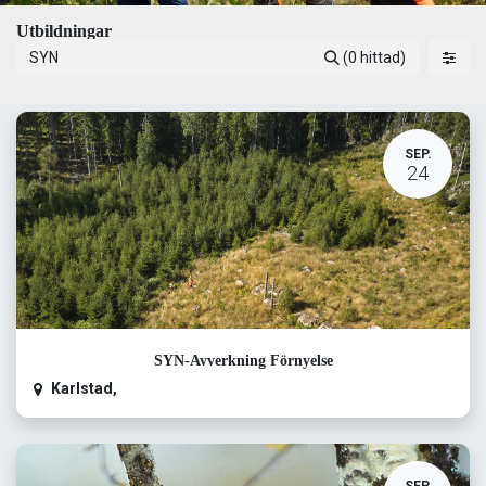
Utbildningar
(0 hittad)
SEP.
24
SYN-Avverkning Förnyelse
Karlstad
,