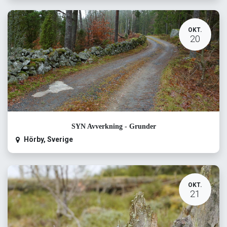
OKT.
20
SYN Avverkning - Grunder
Hörby
,
Sverige
OKT.
21