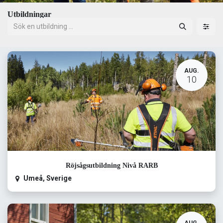
Utbildningar
AUG.
10
Röjsågsutbildning Nivå RARB
Umeå
,
Sverige