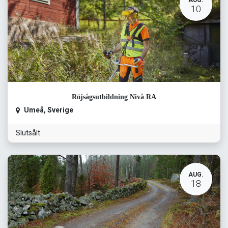
AUG.
10
Röjsågsutbildning Nivå RA
Umeå
,
Sverige
Slutsålt
AUG.
18