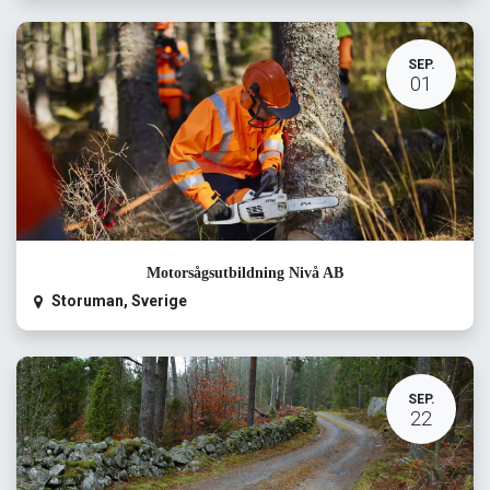
SEP.
01
Motorsågsutbildning Nivå AB
Storuman
,
Sverige
SEP.
22