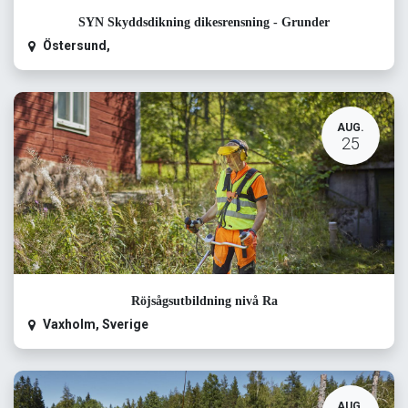
SYN Skyddsdikning dikesrensning - Grunder
Östersund
,
AUG.
25
Röjsågsutbildning nivå Ra
Vaxholm
,
Sverige
AUG.