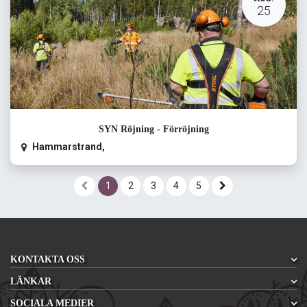
25
SYN Röjning - Förröjning
Hammarstrand
,
1
2
3
4
5
KONTAKTA OSS
LÄNKAR
SOCIALA MEDIER