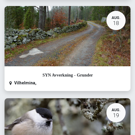
AUG.
18
SYN Avverkning - Grunder
Vilhelmina
,
AUG.
19