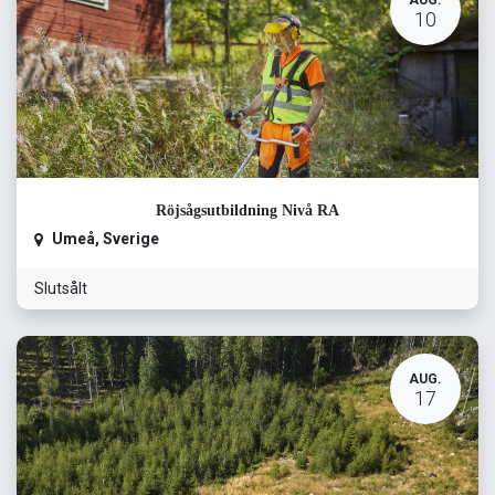
AUG.
10
Röjsågsutbildning Nivå RA
Umeå
,
Sverige
Slutsålt
AUG.
17