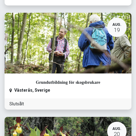
AUG.
19
Grundutbildning för skogsbrukare
Västerås
,
Sverige
Slutsålt
AUG.
20