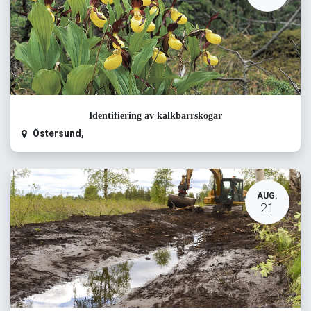
Identifiering av kalkbarrskogar
Östersund
,
AUG.
21