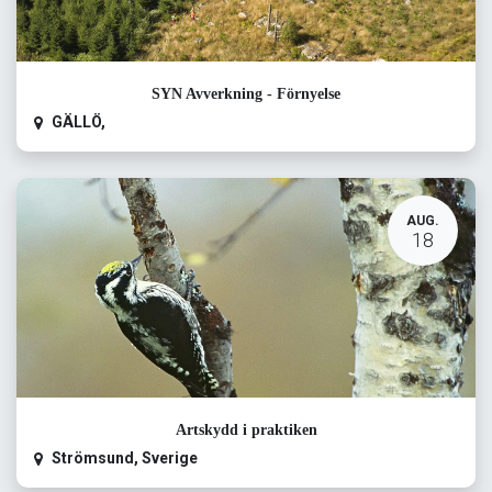
SYN Avverkning - Förnyelse
GÄLLÖ
,
AUG.
18
Artskydd i praktiken
Strömsund
,
Sverige