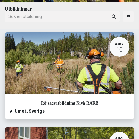
Utbildningar
AUG.
10
Röjsågsutbildning Nivå RARB
Umeå
,
Sverige