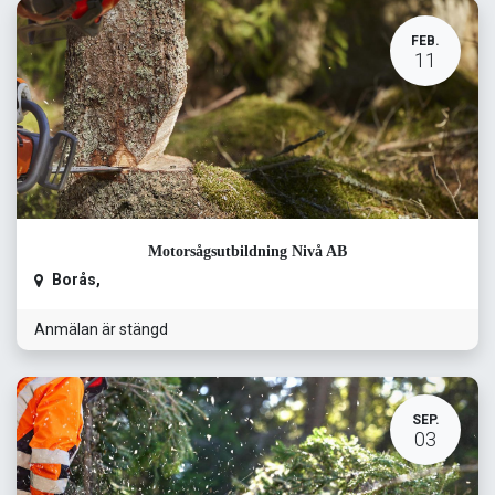
FEB.
11
Motorsågsutbildning Nivå AB
Borås
,
Anmälan är stängd
SEP.
03