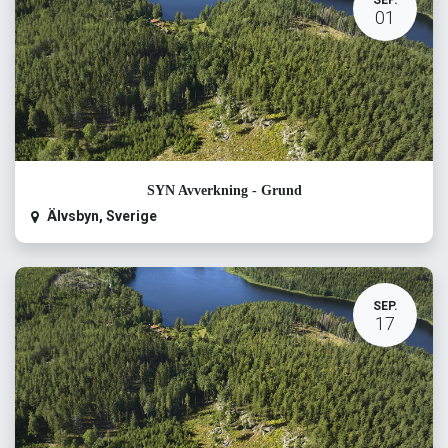
SEP.
01
SYN Avverkning - Grund
Älvsbyn
,
Sverige
SEP.
17