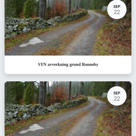
SEP.
22
SYN avverkning grund Ronneby
SEP.
22