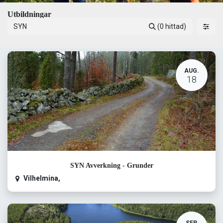
Utbildningar
(0 hittad)
AUG.
18
SYN Avverkning - Grunder
Vilhelmina
,