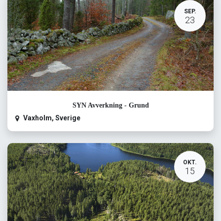
SEP.
23
SYN Avverkning - Grund
Vaxholm
,
Sverige
OKT.
15