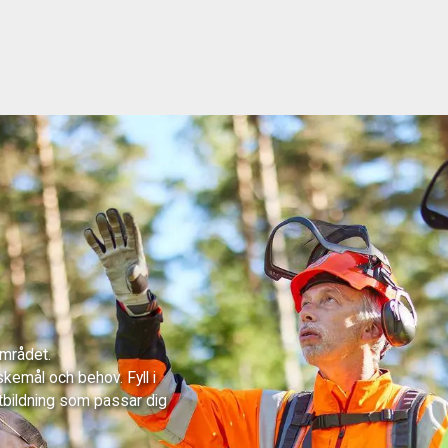
området.
skemål och behov. Fyll i
tbildning som passar dig