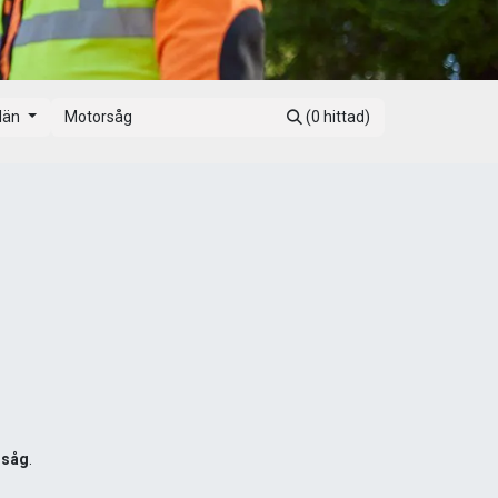
 län
(0 hittad)
rsåg
.