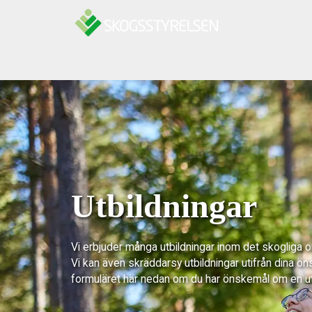
Hoppa till innehåll
Utbildningar
Vi erbjuder många utbildningar inom det skogliga 
Vi kan även skräddarsy utbildningar utifrån dina ön
formuläret här nedan om du har önskemål om en u