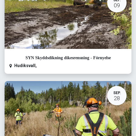
SEP.
09
SYN Skyddsdikning dikesrensning - Förnyelse
Hudiksvall
,
SEP.
28