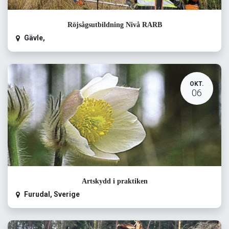
Röjsågsutbildning Nivå RARB
Gävle
,
OKT.
06
Artskydd i praktiken
Furudal
,
Sverige