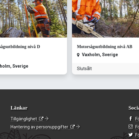
ågsutbildning nivå D
Motorsågsutbildning nivå AB
Vaxholm
,
Sverige
holm
,
Sverige
Slutsålt
Länkar
Soci
Tillgänglighet
F
Hantering av personuppgifter
F
Fö