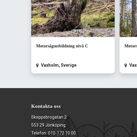
Motorsågsutbildning nivå C
Motors
Vaxholm
,
Sverige
Vax
Kontakta oss
Skeppsbrogatan 2
553 29 Jönköping
Telefon:
010-172 10 00