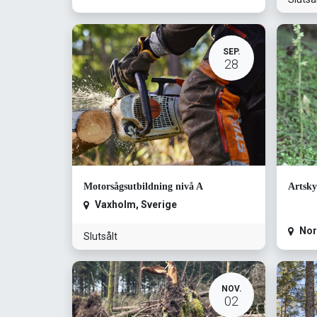
SEP.
28
Motorsågsutbildning nivå A
Artsky
Vaxholm
,
Sverige
Nor
Slutsålt
NOV.
02