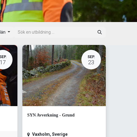
län
SEP.
SEP.
17
23
SYN Avverkning - Grund
Vaxholm
,
Sverige