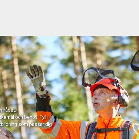
området.
skemål och behov. Fyll i
tbildning som passar dig