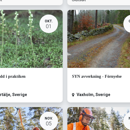
OKT.
01
dd i praktiken
SYN avverkning - Förnyelse
rtälje
,
Sverige
Vaxholm
,
Sverige
NOV.
05