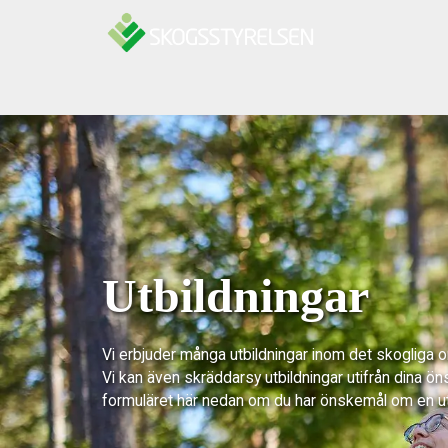
Hoppa till innehåll
Utbildningar
Vi erbjuder många utbildningar inom det skogliga 
Vi kan även skräddarsy utbildningar utifrån dina ön
formuläret här nedan om du har önskemål om en u