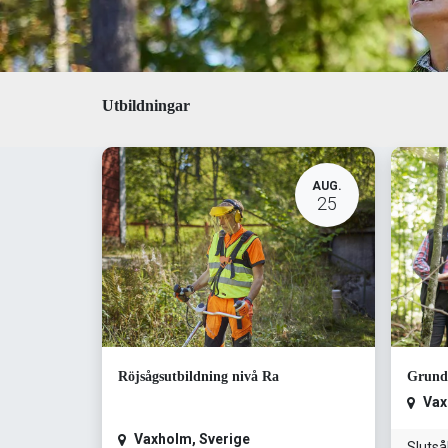
Utbildningar
AUG.
25
Röjsågsutbildning nivå Ra
Grundu
Vax
Vaxholm
,
Sverige
Slutså