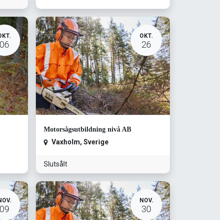
OKT.
OKT.
06
26
Motorsågsutbildning nivå AB
Vaxholm
,
Sverige
Slutsålt
NOV.
NOV.
09
30