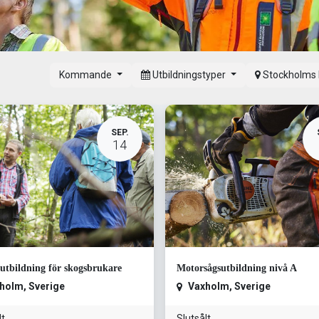
Kommande
Utbildningstyper
Stockholms 
SEP.
14
tbildning för skogsbrukare
Motorsågsutbildning nivå A
holm
,
Sverige
Vaxholm
,
Sverige
lt
Slutsålt